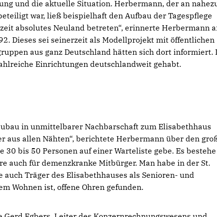
ng und die aktuelle Situation. Herbermann, der an nahez
teiligt war, ließ beispielhaft den Aufbau der Tagespflege
zeit absolutes Neuland betreten“, erinnerte Herbermann a
. Dieses sei seinerzeit als Modellprojekt mit öffentlichen
gruppen aus ganz Deutschland hätten sich dort informiert.
ahlreiche Einrichtungen deutschlandweit gehabt.
Neubau in unmittelbarer Nachbarschaft zum Elisabethhaus
der aus allen Nähten“, berichtete Herbermann über den gro
se 30 bis 50 Personen auf einer Warteliste gebe. Es bestehe
e auch für demenzkranke Mitbürger. Man habe in der St.
ie auch Träger des Elisabethhauses als Senioren- und
m Wohnen ist, offene Ohren gefunden.
e Gerd Egbers, Leiter des Konzernrechnungswesens und