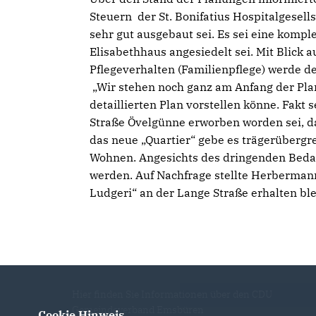
Steuern der St. Bonifatius Hospitalgesells
sehr gut ausgebaut sei. Es sei eine komp
Elisabethhaus angesiedelt sei. Mit Blick 
Pflegeverhalten (Familienpflege) werde d
Wir stehen noch ganz am Anfang der Pla
detaillierten Plan vorstellen könne. Fakt
Straße Övelgünne erworben worden sei, d
das neue „Quartier“ gebe es trägerübergr
Wohnen. Angesichts des dringenden Bedarfs
werden. Auf Nachfrage stellte Herbermann
Ludgeri“ an der Lange Straße erhalten ble
Hier finden Sie Informationen über den CDU
Gemeindeverband Emsbüren
Cookie Hinweis