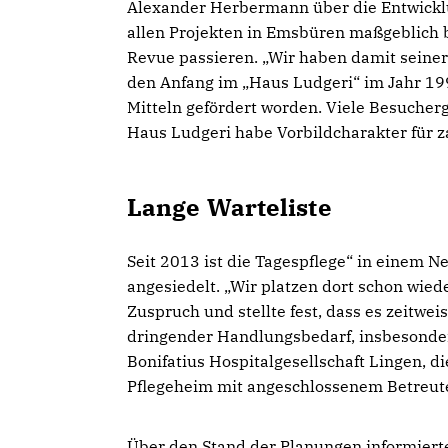
Alexander Herbermann über die Entwicklu
allen Projekten in Emsbüren maßgeblich be
Revue passieren. „Wir haben damit seiner
den Anfang im „Haus Ludgeri“ im Jahr 1992
Mitteln gefördert worden. Viele Besucher
Haus Ludgeri habe Vorbildcharakter für z
Lange Warteliste
Seit 2013 ist die Tagespflege“ in einem 
angesiedelt. „Wir platzen dort schon wie
Zuspruch und stellte fest, dass es zeitwei
dringender Handlungsbedarf, insbesonder
Bonifatius Hospitalgesellschaft Lingen, d
Pflegeheim mit angeschlossenem Betreute
Über den Stand der Planungen informiert