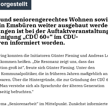
orgestellt
s und seniorengerechtes Wohnen sowi
n in Emsbüren weiter ausgebaut werde
gen ist bei der Auftaktveranstaltun
inigung „CDÜ 60+“ im CDU-
n informiert worden.
ing konnten die Initiatoren Günter Fiening und Andreas L
llkommen heißen. „Die Resonanz zeigt uns, dass das
ion groß ist“, freute sich Günter Fiening. Unter den
Kommunalpolitiker, die in früheren Jahren maßgeblich an
waren. Über die Hintergründe, die zur Gründung der CDÜ 
 Man verstehe sich als Sprachrohr der älteren Generation
eitig befruchten.“
ema „Seniorenarbeit“ im Mittelpunkt. Zunächst informierte