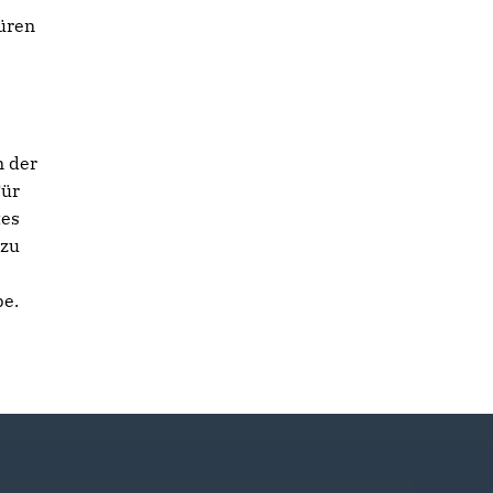
büren
s
n der
Für
tes
 zu
be.