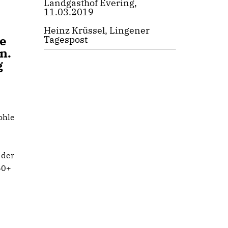
Landgasthof Evering,
11.03.2019
Heinz Krüssel, Lingener
e
Tagespost
n.
g
ohle
 der
60+