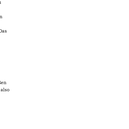
u
n
 Das
ßen
 also