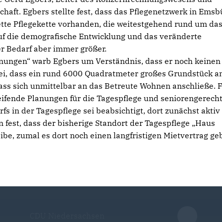
chaft. Egbers stellte fest, dass das Pflegenetzwerk in Ems
lette Pflegekette vorhanden, die weitestgehend rund um da
auf die demografische Entwicklung und das veränderte
er Bedarf aber immer größer.
nungen“ warb Egbers um Verständnis, dass er noch keinen
 sei, dass ein rund 6000 Quadratmeter großes Grundstück a
ass sich unmittelbar an das Betreute Wohnen anschließe. 
eifende Planungen für die Tagespflege und seniorengerech
 in der Tagespflege sei beabsichtigt, dort zunächst aktiv
 fest, dass der bisherige Standort der Tagespflege „Haus
ibe, zumal es dort noch einen langfristigen Mietvertrag ge
CDU Niedersachsen