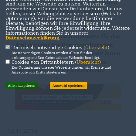
Mitgliedern der Partei die Gelegenheit
sind, um die Webseite zu nutzen. Weiterhin
verwenden wir Dienste von Drittanbietern, die uns
geben, die Motive und Vorstellungen
helfen, unser Webangebot zu verbessern (Website-
Optmierung). Für die Verwendung bestimmter
der von den antragsberechtigten
Dienste, benötigen wir Ihre Einwilligung. Ihre
Gliederungen vorgeschlagenen
Einwilligung können Sie jederzeit widerrufen. Weitere
Informationen finden Sie in unserer
Kandidatinnen und Kandidaten für das
Datenschutzerklärung
.
Amt der oder des Parteivorsitzenden
Technisch notwendige Cookies (
Übersicht
)
besser kennen zu lernen und mit ihnen
Die notwendigen Cookies werden allein für den
ordnungsgemäßen Gebrauch der Webseite benötigt.
darüber ins Gespräch zu kommen.
Cookies von Drittanbietern (
Übersicht
)
Zur Optimierung unserer Webseite binden wir Dienste und
Hierzu laden wir Sie herzlich ein.
Angebote von Drittanbietern ein.
Alle akzeptieren
Auswahl speichern
13.11.2018