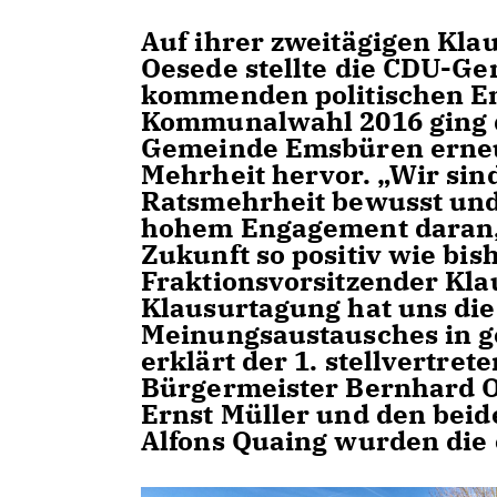
Auf ihrer zweitägigen Kla
Oesede stellte die CDU-Ge
kommenden politischen En
Kommunalwahl 2016 ging d
Gemeinde Emsbüren erneut
Mehrheit hervor. „Wir sin
Ratsmehrheit bewusst und 
hohem Engagement daran, 
Zukunft so positiv wie bis
Fraktionsvorsitzender Kla
Klausurtagung hat uns die
Meinungsaustausches in g
erklärt der 1. stellvertre
Bürgermeister Bernhard O
Ernst Müller und den beid
Alfons Quaing wurden die 