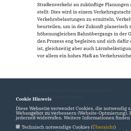
Straßenverkehr an zukünftige Planungen 
stellt. Dies wird in einem Verkehrsgutachte
Verkehrsbelastungen zu ermitteln, Verk
beurteilen, um in der Zukunft planerisch 
höhenungleichen Bahnübergangs in der G
den Prozess eng begleiten und sich dafür 
ist, gleichzeitig aber auch Lärmbelästig
vor allem ein hohes Maß an Verkehrssiche
Hier finden Sie Informationen über den CDU
Gemeindeverband Emsbüren
Cookie Hinweis
Diese Webseite verwendet Cookies, die notwendig si
Webangebot zu verbessern (Website-Optmierung). Fü
jederzeit widerrufen. Weitere Informationen finden
Technisch notwendige Cookies (
Übersicht
)