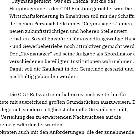
"Citymanagement" war ein Thema, auf die das
Hauptaugenmerk der CDU Fraktion gerichtet war. Die
Wirtschaftsförderung in Emsbüren soll mit der Schaff
der neuen Personalstelle eines "Citymanagers" einen
neuen zukunftsträchtigen und höheren Stellenwert
erhalten. So soll Emsbüren für ansiedlungswillige Han
- und Gewerbebetriebe noch attraktiver gemacht werd
Der „Citymanager“ soll seine Aufgabe als Koordinator 
verschiedenen beteiligten Institutionen wahrnehmen.
Damit soll die Kaufkraft in der Gemeinde gestärkt und
nachhaltig gebunden werden.
Die CDU-Ratsvertreter halten es auch weiterhin für
iete mit ausreichend großen Grundstücken auszuweisen. 
degebiet, sondern möglichst über alle Ortsteile verteilt,
e Verteilung des zu erwartenden Nachwuchses auf die
eine gewährleistet werden.
emokraten auch mit den Anforderungen, die der zunehmende